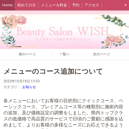
»
Home
初めての方
メニュー＆料金
予約
アクセス
スタッフ紹介＆ブログ
必読事項
前のページ
一覧へ
次のページ
メニューのコース追加について
2022年10月19日 13:53
カテゴリ：
お知らせ
各メニューにおいてお客様の目的別にクイックコース、ベ
ーシックコース、プレミアムコース等の種類別に施術内容
の追加、及び価格設定の調整をしました。県内トップクラ
スの低価格で高品質のサービスで日頃のご愛顧に感謝を込
めまして、よりお客様の多様なニーズにお応えできるよう