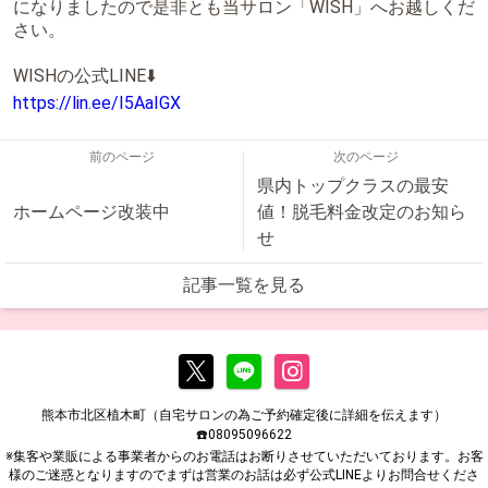
になりましたので是非とも当サロン「WISH」へお越しくだ
さい。
WISHの公式LINE⬇️
https://lin.ee/I5AaIGX
前のページ
次のページ
県内トップクラスの最安
ホームページ改装中
値！脱毛料金改定のお知ら
せ
記事一覧を見る
熊本市北区植木町（自宅サロンの為ご予約確定後に詳細を伝えます）
☎️08095096622
※集客や業販による事業者からのお電話はお断りさせていただいております。お客
様のご迷惑となりますのでまずは営業のお話は必ず公式LINEよりお問合せくださ