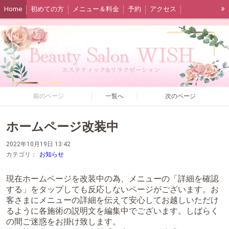
»
Home
初めての方
メニュー＆料金
予約
アクセス
スタッフ紹介＆ブログ
必読事項
前のページ
一覧へ
次のページ
ホームページ改装中
2022年10月19日 13:42
カテゴリ：
お知らせ
現在ホームページを改装中の為、メニューの「詳細を確認
する」をタップしても反応しないページがございます。お
客さまにメニューの詳細を伝えて安心してお越しいただけ
るように各施術の説明文を編集中でございます。しばらく
の間ご迷惑をお掛け致します。