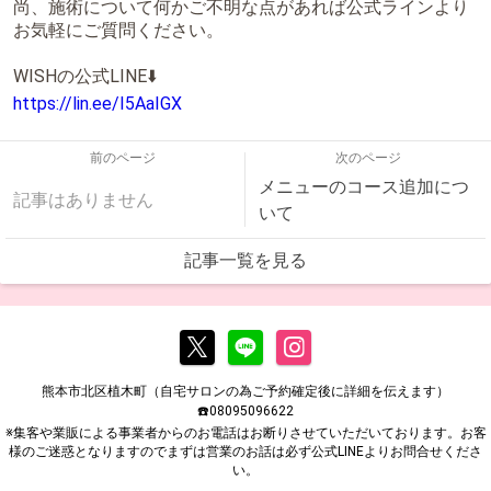
尚、施術について何かご不明な点があれば公式ラインより
お気軽にご質問ください。
WISHの公式LINE⬇️
https://lin.ee/I5AaIGX
前のページ
次のページ
メニューのコース追加につ
記事はありません
いて
記事一覧を見る
熊本市北区植木町（自宅サロンの為ご予約確定後に詳細を伝えます）
☎️08095096622
※集客や業販による事業者からのお電話はお断りさせていただいております。お客
様のご迷惑となりますのでまずは営業のお話は必ず公式LINEよりお問合せくださ
い。