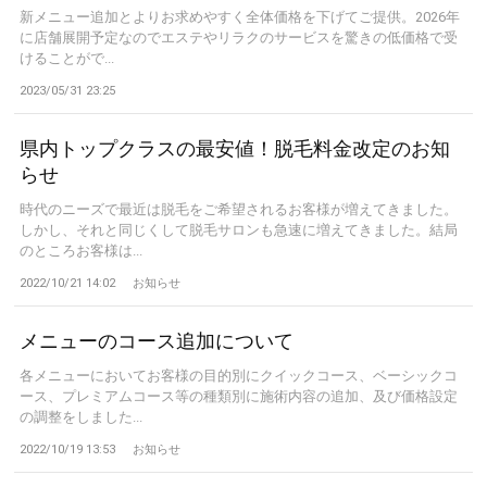
新メニュー追加とよりお求めやすく全体価格を下げてご提供。2026年
に店舗展開予定なのでエステやリラクのサービスを驚きの低価格で受
けることがで...
2023/05/31 23:25
県内トップクラスの最安値！脱毛料金改定のお知
らせ
時代のニーズで最近は脱毛をご希望されるお客様が増えてきました。
しかし、それと同じくして脱毛サロンも急速に増えてきました。結局
のところお客様は...
2022/10/21 14:02
お知らせ
メニューのコース追加について
各メニューにおいてお客様の目的別にクイックコース、ベーシックコ
ース、プレミアムコース等の種類別に施術内容の追加、及び価格設定
の調整をしました...
2022/10/19 13:53
お知らせ