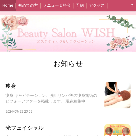
»
Home
初めての方
メニュー＆料金
予約
アクセス
スタッフ紹介＆ブログ
必読事項
お知らせ
痩身
痩身 キャビテーション、強圧リンパ等の痩身施術の
ビフォーアフターを掲載します。 現在編集中
2024/09/23 23:08
光フェイシャル