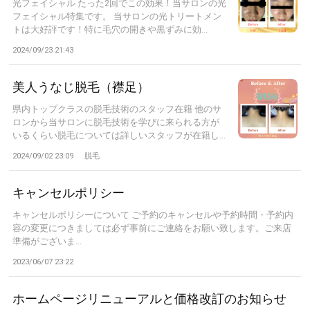
光フェイシャル たった2回でこの効果！当サロンの光
フェイシャル特集です。 当サロンの光トリートメン
トは大好評です！特に毛穴の開きや黒ずみに効...
2024/09/23 21:43
美人うなじ脱毛（襟足）
県内トップクラスの脱毛技術のスタッフ在籍 他のサ
ロンから当サロンに脱毛技術を学びに来られる方が
いるくらい脱毛については詳しいスタッフが在籍し...
2024/09/02 23:09
脱毛
キャンセルポリシー
キャンセルポリシーについて ご予約のキャンセルや予約時間・予約内
容の変更につきましては必ず事前にご連絡をお願い致します。ご来店
準備がございま...
2023/06/07 23:22
ホームページリニューアルと価格改訂のお知らせ