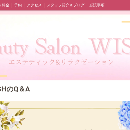
＆料金
予約
アクセス
スタッフ紹介＆ブログ
必読事項
HのQ＆A